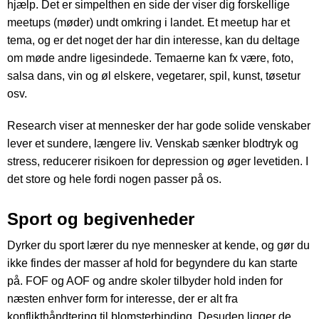
hjælp. Det er simpelthen en side der viser dig forskellige
meetups (møder) undt omkring i landet. Et meetup har et
tema, og er det noget der har din interesse, kan du deltage
om møde andre ligesindede. Temaerne kan fx være, foto,
salsa dans, vin og øl elskere, vegetarer, spil, kunst, tøsetur
osv.
Research viser at mennesker der har gode solide venskaber
lever et sundere, længere liv. Venskab sænker blodtryk og
stress, reducerer risikoen for depression og øger levetiden. I
det store og hele fordi nogen passer på os.
Sport og begivenheder
Dyrker du sport lærer du nye mennesker at kende, og gør du
ikke findes der masser af hold for begyndere du kan starte
på. FOF og AOF og andre skoler tilbyder hold inden for
næsten enhver form for interesse, der er alt fra
konflikthåndtering til blomsterbinding. Desuden ligger de