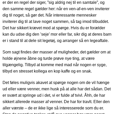
er der en regel der siger, ”sig aldrig nej til en samtale”, og
den samme regel gælder her: når en ven-af-en-ven inviterer
dig til noget, så gør det. Når interessante mennesker
inviterer dig til at lave noget sammen, så tag imod tilbuddet.
Det har sikkert krævet mod at spørge. Hvis du er forælder
kan du udse dig den ’seje’ mor eller far, sikr dig at deres barn
er i stand til at dele sit legetøj, og arranger så en legeaftale.
Som sagt findes der masser af muligheder, det gælder om at
holde øjnene åbne og turde prøve nye ting, at være
tilgængelig. Tilbyd at komme med mad når nogen er syge,
tilbyd en stresset kollega en kop kaffe og en snak.
Det føles muligvis akavet at spørge nogen om de vil hænge
ud eller være venner, men husk på at alle har det sådan. Det
er svært at springe ud i det, vi er fulde af tvivl. Åhh, de har
sikkert allerede masser af venner. De har for travlt. Eller den
aller værste – de er ikke lige så interesserede som du er.